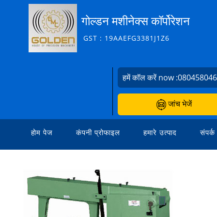
गोल्डन मशीनेक्स कॉर्पोरेशन
GST : 19AAEFG3381J1Z6
हमें कॉल करें now :
08045804
जांच भेजें
होम पेज
कंपनी प्रोफाइल
हमारे उत्पाद
संपर्क