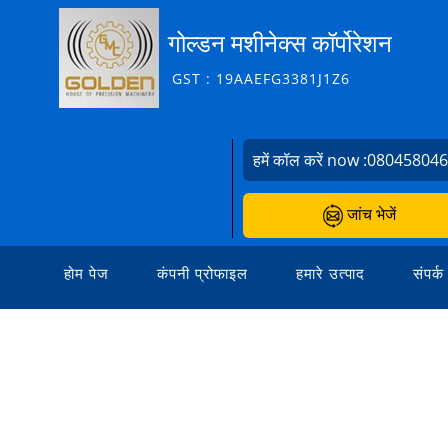
गोल्डन मशीनेक्स कॉर्पोरेशन
GST : 19AAEFG3381J1Z6
हमें कॉल करें now :
08045804
जांच भेजें
होम पेज
कंपनी प्रोफाइल
हमारे उत्पाद
संपर्क